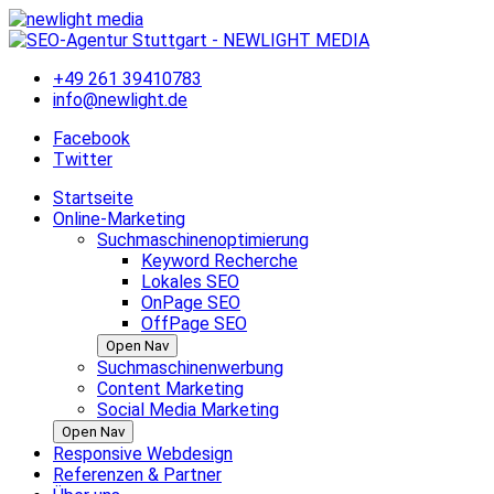
Skip
to
content
+49 261 39410783
info@newlight.de
Facebook
Twitter
Startseite
Online-Marketing
Suchmaschinenoptimierung
Keyword Recherche
Lokales SEO
OnPage SEO
OffPage SEO
Open Nav
Suchmaschinenwerbung
Content Marketing
Social Media Marketing
Open Nav
Responsive Webdesign
Referenzen & Partner