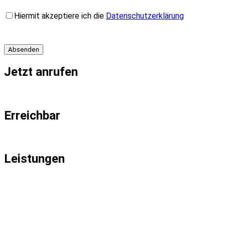
Bitte
Hiermit akzeptiere ich die
Datenschutzerklärung
lasse
dieses
Feld
leer.
Jetzt anrufen
✆ +49 261 39410783
Erreichbar
Montag - Freitag 09.00 - 18.00
Leistungen
✓ Suchmaschinenoptimierung
✓ KI-SEO, AI-SEO, GEO & LLMO
✓ Suchmaschinenwerbung
✓ Responsive Webdesign
✓ Content-Marketing