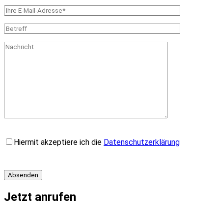
Bitte
Hiermit akzeptiere ich die
Datenschutzerklärung
lasse
dieses
Feld
leer.
Jetzt anrufen
✆ +49 261 39410783