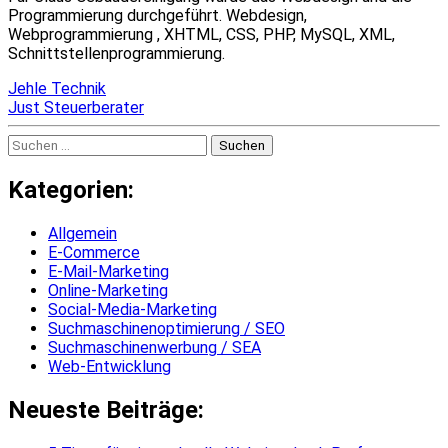
Programmierung durchgeführt. Webdesign,
Webprogrammierung , XHTML, CSS, PHP, MySQL, XML,
Schnittstellenprogrammierung.
Beitragsnavigation
Jehle Technik
Just Steuerberater
Suchen
nach:
Kategorien:
Allgemein
E-Commerce
E-Mail-Marketing
Online-Marketing
Social-Media-Marketing
Suchmaschinenoptimierung / SEO
Suchmaschinenwerbung / SEA
Web-Entwicklung
Neueste Beiträge: