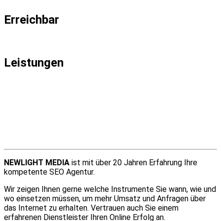
Erreichbar
Montag - Freitag 09.00 - 18.00
Leistungen
✓ Suchmaschinenoptimierung
✓ KI-SEO, AI-SEO, GEO & LLMO
✓ Suchmaschinenwerbung
✓ Responsive Webdesign
✓ Content-Marketing
✓ Social Media Marketing
✓ Online-Marketing
NEWLIGHT MEDIA
ist mit über 20 Jahren Erfahrung Ihre
kompetente SEO Agentur.
Wir zeigen Ihnen gerne welche Instrumente Sie wann, wie und
wo einsetzen müssen, um mehr Umsatz und Anfragen über
das Internet zu erhalten. Vertrauen auch Sie einem
erfahrenen Dienstleister Ihren Online Erfolg an.