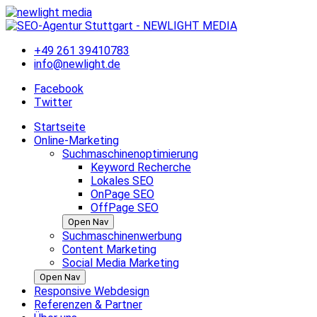
Skip
to
content
+49 261 39410783
info@newlight.de
Facebook
Twitter
Startseite
Online-Marketing
Suchmaschinenoptimierung
Keyword Recherche
Lokales SEO
OnPage SEO
OffPage SEO
Open Nav
Suchmaschinenwerbung
Content Marketing
Social Media Marketing
Open Nav
Responsive Webdesign
Referenzen & Partner